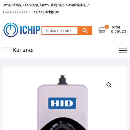
Skip
Uzbekistan, Tashkent, Mirzo Ulug’bek, Navnikhol-3, 7
to
+998 90 9908311
sales@ichip.uz
content
0
Total
Искать:
0.00UZS
Каталог