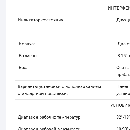
ИНТЕРФЕ
Индикатор состояния:
Двухц
Корпус:
Два от
Размеры:
3.15” x
Вес:
Считыв
прибл.
Варианты установки с использованием
Панел
стандартной подставки:
устан
УСЛОВИЯ
Диапазон рабочих температур:
32°-131
Диапазон рабочей влажности:
10-90%