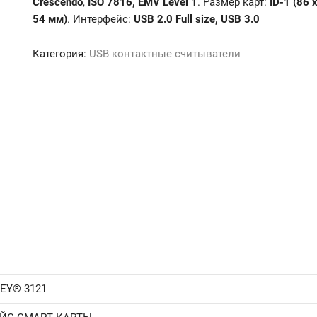
Crescendo
,
ISO 7816, EMV Level 1
. Размер карт:
ID-1 (86 
54 мм)
. Интерфейс:
USB 2.0 Full size, USB 3.0
Категория:
USB контактные считыватели
EY® 3121