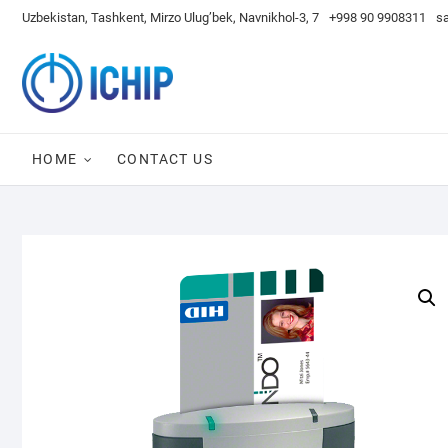
Skip
Uzbekistan, Tashkent, Mirzo Ulug’bek, Navnikhol-3, 7
+998 90 9908311
s
to
content
HOME
CONTACT US