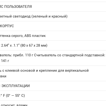
ЙС ПОЛЬЗОВАТЕЛЯ
ветный светодиод (зеленый и красный)
КОРПУС
тенка серого, ABS пластик
 2.64” x .1.1” (80 x 67 x 28 мм)
атель: прибл. 110 г Считыватель со стандартной подставкой:
 141 г
ь с клеевой основой и крепление для вертикальной
овки
 ЭКСПЛУАТАЦИИ
° F (0° — 55° C)
 относит. влажн