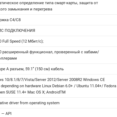
тическое определение типа смарт-карты, защита от
кого замыкания и перегрева
ржка C4/C8
ЙС ПОДКЛЮЧЕНИЯ
0 Full Speed (12 Мбит/c);
.0 расширенный функционал, проверенный с хабами/
оллерами
pe A разъем, 59.1” (150 см) кабель
s 10/8.1/8/7/Vista/Server 2012/Server 2008R2 Windows CE
) depending on hardware Linux Debian 6.0+ / Ubuntu 11.04+/ Fedora
pen SUSE 11.4+ Mac OS X; AndroidTM
ative driver from operating system
 — API