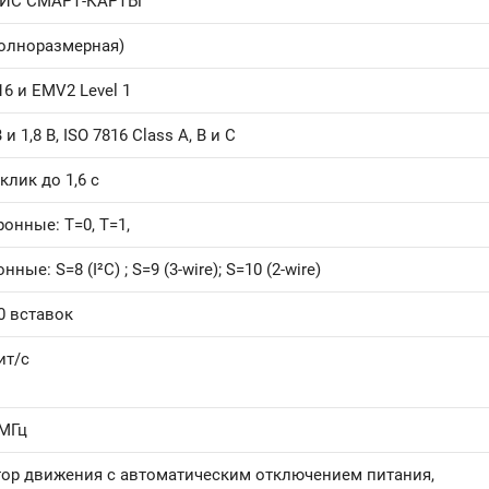
ЙС СМАРТ-КАРТЫ
полноразмерная)
16 и EMV2 Level 1
В и 1,8 В, ISO 7816 Class A, B и C
клик до 1,6 с
онные: T=0, T=1,
ные: S=8 (I²C) ; S=9 (3-wire); S=10 (2-wire)
0 вставок
ит/с
 МГц
тор движения с автоматическим отключением питания,