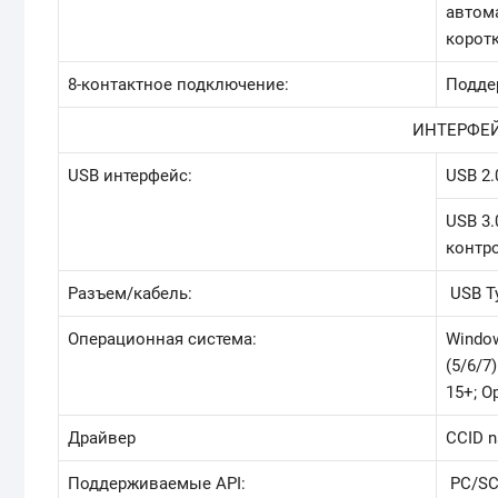
автома
корот
8-контактное подключение:
Подде
ИНТЕРФЕ
USB интерфейс:
USB 2.
USB 3
контр
Разъем/кабель:
USB Ty
Операционная система:
Window
(5/6/7
15+; O
Драйвер
CCID n
Поддерживаемые API:
PC/SC