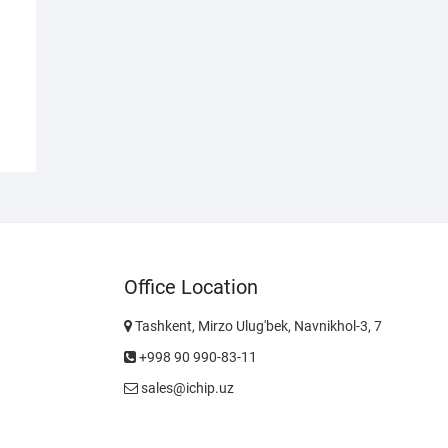
Office Location
Tashkent, Mirzo Ulug'bek, Navnikhol-3, 7
+998 90 990-83-11
sales@ichip.uz