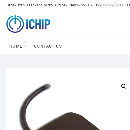
Skip
Uzbekistan, Tashkent, Mirzo Ulug’bek, Navnikhol-3, 7
+998 90 9908311
s
to
content
HOME
CONTACT US